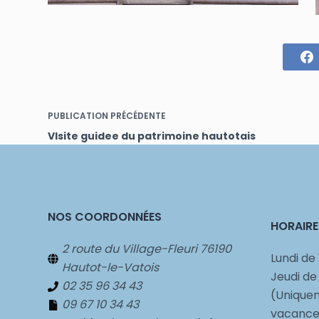
PUBLICATION
PRÉCÉDENTE
VIsite guidee du patrimoine hautotais
NOS COORDONNÉES
HORAIRE
2 route du Village-Fleuri 76190
Lundi de 
Hautot-le-Vatois
Jeudi de
02 35 96 34 43
(Uniquem
09 67 10 34 43
vacances