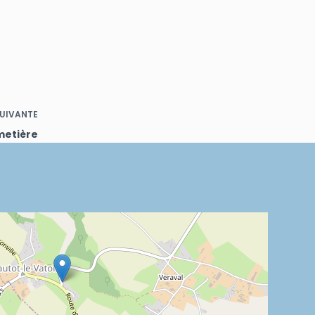
UIVANTE
etière