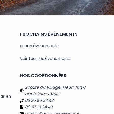
PROCHAINS ÉVÈNEMENTS
aucun événements
Voir tous les évènements
NOS COORDONNÉES
e
2 route du Village-Fleuri 76190
Hautot-le-vatois
pas en
02 35 96 34 43
09 67 10 34 43
mairie@hautot-le-vatois.fr