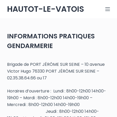
P
HAUTOT-LE-VATOIS
a
s
s
e
INFORMATIONS PRATIQUES
r
GENDARMERIE
a
u
c
Brigade de PORT JÉRÔME SUR SEINE – 10 avenue
o
Victor Hugo 76330 PORT JÉRÔME SUR SEINE –
n
02.35.38.64.66 ou 17
t
e
Horaires d’ouverture : Lundi : 8h00-12h00 14h00-
n
19h00 – Mardi : 8h00-12h00 14h00-19h00 –
u
Mercredi : 8h00-12h00 14h00-19h00
Jeudi : 8h00-12h00 14h00-