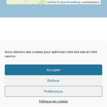
Leaflet
, ©
OpenStreetMap
contributeurs
Nous utilisons des cookies pour optimiser notre site web et notre
service.
Accepter
Refuser
MENTIONS LÉGALES
CONTACT
PLAN DU SITE
POLITIQUE DE COOKIES
Préférences
Tous droits réservés |
Yvetot Normandie
Politique de cookies