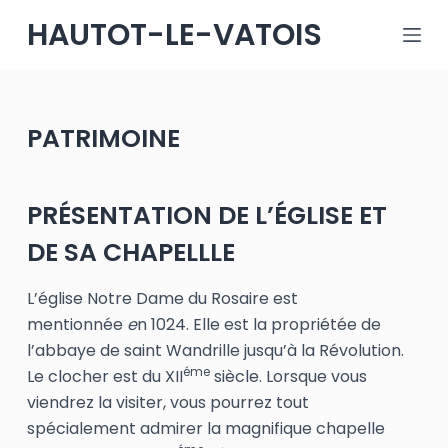
P
HAUTOT-LE-VATOIS
a
s
s
e
PATRIMOINE
r
a
u
PRÉSENTATION DE L’ÉGLISE ET
c
DE SA CHAPELLLE
o
n
L’église Notre Dame du Rosaire est
t
mentionnée
e
n 1024. Elle est la propriétée de
e
l’abbaye de saint Wandrille jusqu’à la Révolution.
n
éme
Le clocher est du XII
siècle. Lorsque vous
u
viendrez la visiter, vous pourrez tout
spécialement admirer la magnifique chapelle