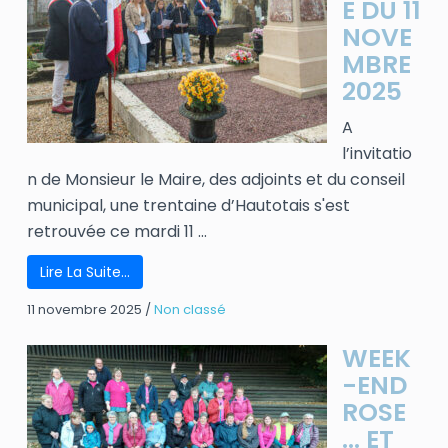
E DU 11
NOVE
MBRE
2025
A
l’invitatio
n de Monsieur le Maire, des adjoints et du conseil
municipal, une trentaine d’Hautotais s'est
retrouvée ce mardi 11 ...
Lire La Suite…
11 novembre 2025
/
Non classé
WEEK
-END
ROSE
… ET