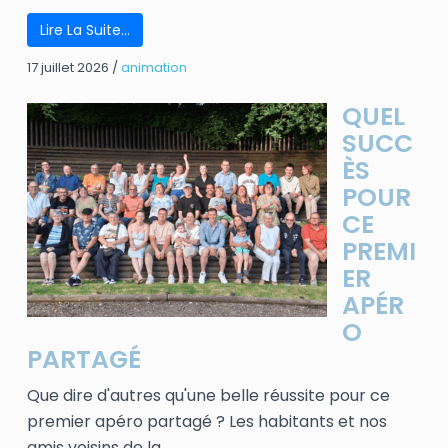
Lire La Suite…
17 juillet 2026
/
animation
QUEL
SUCC
ÈS
POUR
CE
PREMI
ER
APÉR
O
PARTAGÉ
Que dire d'autres qu'une belle réussite pour ce
premier apéro partagé ? Les habitants et nos
amis voisins de la ...