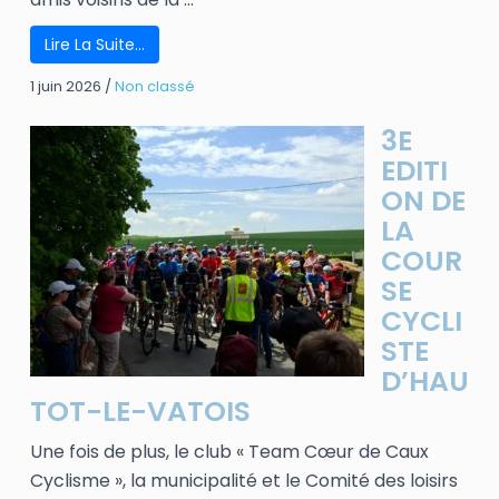
Lire La Suite…
1 juin 2026
/
Non classé
3E
EDITI
ON DE
LA
COUR
SE
CYCLI
STE
D’HAU
TOT-LE-VATOIS
Une fois de plus, le club « Team Cœur de Caux
Cyclisme », la municipalité et le Comité des loisirs