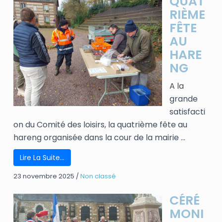
QUAT
RIÈME
FÊTE
AU
HARE
NG
A la
grande
satisfacti
on du Comité des loisirs, la quatrième fête au
hareng organisée dans la cour de la mairie ...
Lire La Suite…
23 novembre 2025
/
Non classé
CÉRÉ
MONI