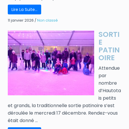
Lire La Suite…
11 janvier 2026
/
Non classé
SORTI
E
PATIN
OIRE
Attendue
par
nombre
d’Hautota
is petits
et grands, la traditionnelle sortie patinoire s’est
déroulée le mercredi 17 décembre. Rendez-vous
était donné ...