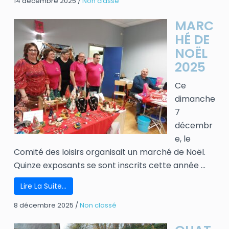
14 décembre 2025
/
Non classé
MARC
HÉ DE
NOËL
2025
Ce
dimanche
7
décembr
e, le
Comité des loisirs organisait un marché de Noël.
Quinze exposants se sont inscrits cette année ...
Lire La Suite…
8 décembre 2025
/
Non classé