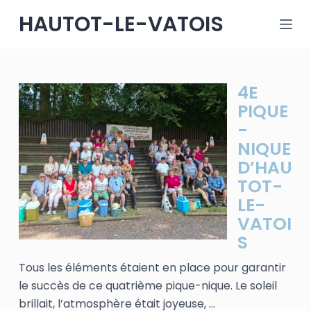
P
HAUTOT-LE-VATOIS
a
s
s
e
4E
r
PIQUE
a
-
u
NIQUE
c
D’HAU
o
TOT-
n
LE-
t
VATOI
e
S
n
Tous les éléments étaient en place pour garantir
u
le succès de ce quatrième pique-nique. Le soleil
brillait, l’atmosphère était joyeuse, ...