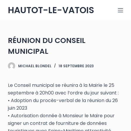
P
HAUTOT-LE-VATOIS
a
s
s
e
RÉUNION DU CONSEIL
r
MUNICIPAL
a
u
MICHAEL BLONDEL
18 SEPTEMBRE 2023
c
o
n
Le Conseil municipal se réunira à la Mairie le 25
t
septembre à 20h00 avec l’ordre du jour suivant :
e
• Adoption du procès-verbal de la réunion du 26
n
juin 2023
u
• Autorisation donnée à Monsieur le Maire pour
signer un contrat de fourniture de données
touristiques avec Seine-Maritime attractivité