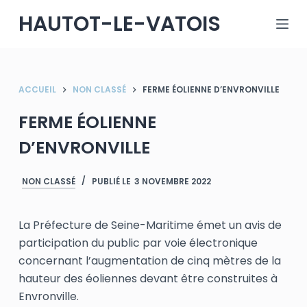
P
HAUTOT-LE-VATOIS
a
s
s
e
ACCUEIL
NON CLASSÉ
FERME ÉOLIENNE D’ENVRONVILLE
r
FERME ÉOLIENNE
a
u
D’ENVRONVILLE
c
o
NON CLASSÉ
PUBLIÉ LE
3 NOVEMBRE 2022
n
t
La Préfecture de Seine-Maritime émet un avis de
e
participation du public par voie électronique
n
concernant l’augmentation de cinq mètres de la
u
hauteur des éoliennes devant être construites à
Envronville.