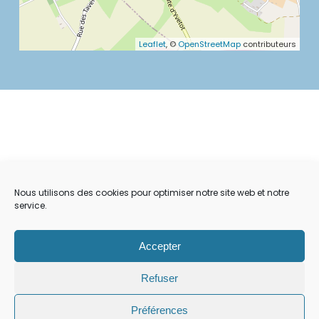
Leaflet
, ©
OpenStreetMap
contributeurs
Nous utilisons des cookies pour optimiser notre site web et notre
service.
Accepter
Refuser
MENTIONS LÉGALES
CONTACT
PLAN DU SITE
POLITIQUE DE COOKIES
Préférences