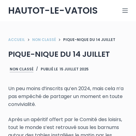
P
HAUTOT-LE-VATOIS
a
s
s
e
ACCUEIL
NON CLASSÉ
PIQUE-NIQUE DU 14 JUILLET
r
PIQUE-NIQUE DU 14 JUILLET
a
u
c
NON CLASSÉ
PUBLIÉ LE
15 JUILLET 2025
o
n
Un peu moins d’inscrits qu’en 2024, mais cela n’a
t
pas empêché de partager un moment en toute
e
convivialité.
n
u
Après un apéritif offert par le Comité des loisirs,
tout le monde s’est retrouvé sous les barnums
autour des tables installées le matin par les