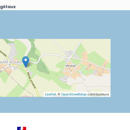
égétaux
Leaflet
, ©
OpenStreetMap
contributeurs