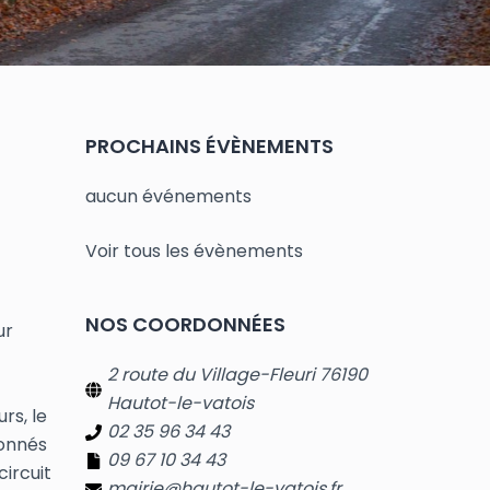
PROCHAINS ÉVÈNEMENTS
aucun événements
Voir tous les évènements
NOS COORDONNÉES
ur
2 route du Village-Fleuri 76190
Hautot-le-vatois
rs, le
02 35 96 34 43
ionnés
09 67 10 34 43
ircuit
mairie@hautot-le-vatois.fr