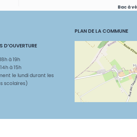
Bac à v
PLAN DE LA COMMUNE
S D’OUVERTURE
18h à 19h
 14h à 15h
ent le lundi durant les
 scolaires)