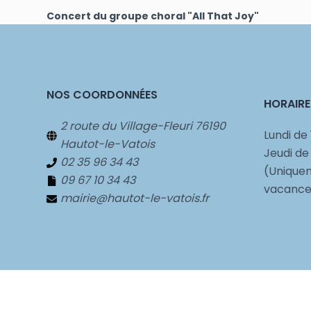
Concert du groupe choral "All That Joy"
NOS COORDONNÉES
HORAIRE
2 route du Village-Fleuri 76190
Lundi de 
Hautot-le-Vatois
Jeudi de
02 35 96 34 43
(Uniquem
09 67 10 34 43
vacances
mairie@hautot-le-vatois.fr