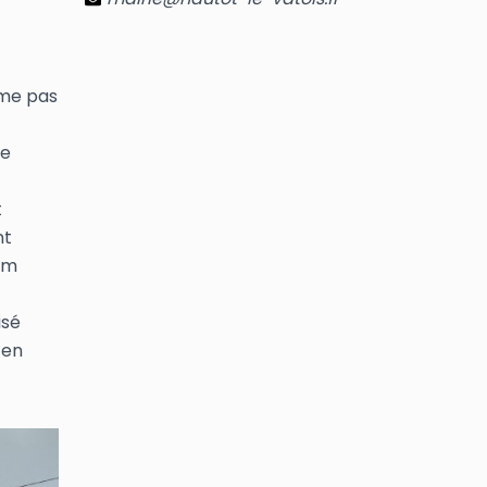
ême pas
le
t
nt
eam
isé
 en