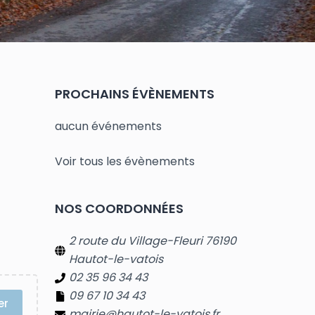
PROCHAINS ÉVÈNEMENTS
aucun événements
Voir tous les évènements
NOS COORDONNÉES
2 route du Village-Fleuri 76190
Hautot-le-vatois
02 35 96 34 43
09 67 10 34 43
er
mairie@hautot-le-vatois.fr