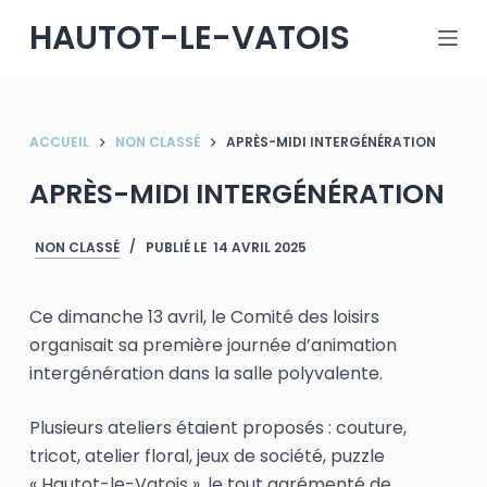
P
HAUTOT-LE-VATOIS
a
s
s
e
ACCUEIL
NON CLASSÉ
APRÈS-MIDI INTERGÉNÉRATION
r
APRÈS-MIDI INTERGÉNÉRATION
a
u
c
NON CLASSÉ
PUBLIÉ LE
14 AVRIL 2025
o
n
Ce dimanche 13 avril, le Comité des loisirs
t
organisait sa première journée d’animation
e
intergénération dans la salle polyvalente.
n
u
Plusieurs ateliers étaient proposés : couture,
tricot, atelier floral, jeux de société, puzzle
« Hautot-le-Vatois », le tout agrémenté de