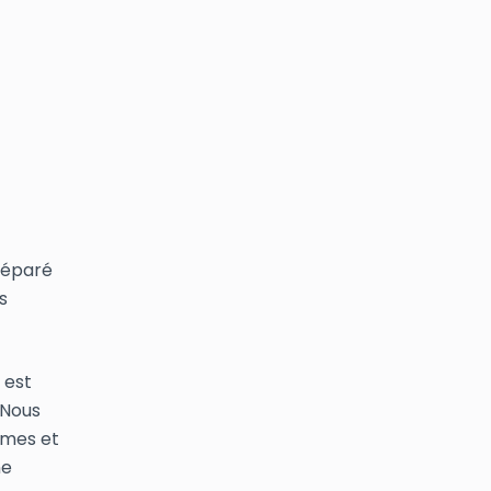
préparé
s
 est
 Nous
mmes et
ne