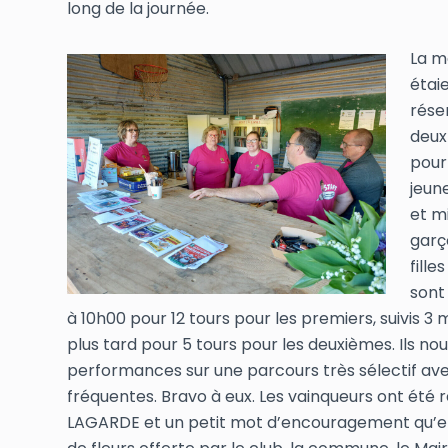
long de la journée.
La m
étai
rése
deux
pour
jeun
et m
garç
fille
sont
à 10h00 pour 12 tours pour les premiers, suivis 3 
plus tard pour 5 tours pour les deuxièmes. Ils no
performances sur une parcours très sélectif av
fréquentes. Bravo à eux. Les vainqueurs ont ét
LAGARDE et un petit mot d’encouragement qu’elle