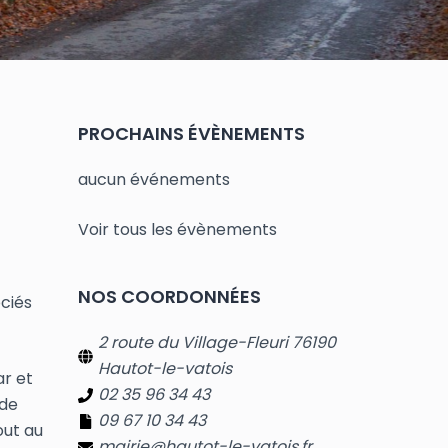
PROCHAINS ÉVÈNEMENTS
aucun événements
Voir tous les évènements
NOS COORDONNÉES
ociés
2 route du Village-Fleuri 76190
Hautot-le-vatois
ar et
02 35 96 34 43
 de
09 67 10 34 43
out au
mairie@hautot-le-vatois.fr