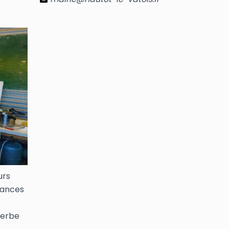
urs
lances
gerbe