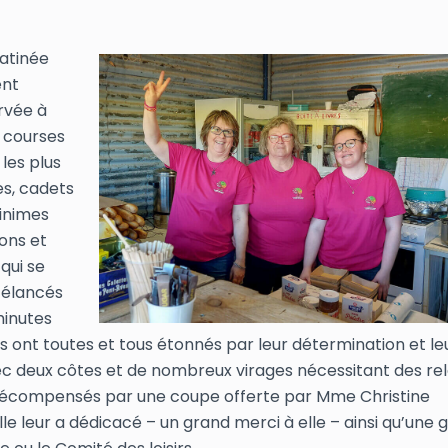
atinée
ent
rvée à
 courses
 les plus
es, cadets
inimes
ons et
s qui se
 élancés
minutes
us ont toutes et tous étonnés par leur détermination et le
ec deux côtes et de nombreux virages nécessitant des re
é récompensés par une coupe offerte par Mme Christine
 leur a dédicacé – un grand merci à elle – ainsi qu’une 